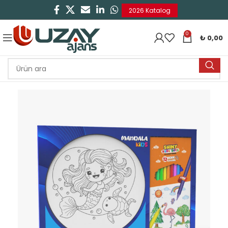
2026 Katalog
0
₺
0,00