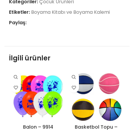
Kategoriler:
Çocuk Ürünleri
Etiketler:
Boyama Kitabı ve Boyama Kalemi
Paylaş:
İlgili ürünler
Balon – 9914
Basketbol Topu –
B
9632