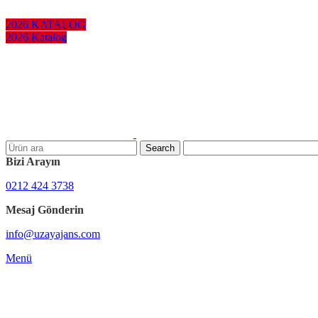
KURUMSAL HEDİYELER
2026 KATALOG
2026 Katalog
Search
Bizi Arayın
0212 424 3738
Mesaj Gönderin
info@uzayajans.com
Menü