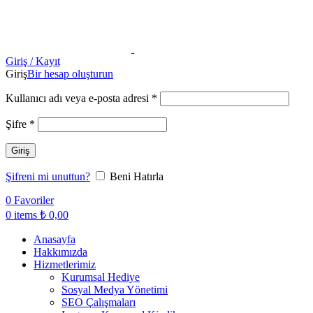
Giriş / Kayıt
Giriş
Bir hesap oluşturun
Kullanıcı adı veya e-posta adresi
*
Şifre
*
Giriş
Şifreni mi unuttun?
Beni Hatırla
0
Favoriler
0
items
₺
0,00
Anasayfa
Hakkımızda
Hizmetlerimiz
Kurumsal Hediye
Sosyal Medya Yönetimi
SEO Çalışmaları