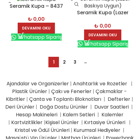
Seramik Kupa – 8437
Seramik Kupa (Lazer
₺
0,00
Baskıya Uygun) – 8440
₺
0,00
DEVAMINI OKU
DEVAMINI OKU
Whatsapp Sipariş
Whatsapp Sipariş
1
2
3
→
Ajandalar ve Organizerler
|
Anahtarlık ve Rozetler
|
Plastik Ürünler
|
Çakı ve Fenerler
|
Çakmaklar -
Kibritler
|
Çanta ve Toplantı Bloknotları
|
Defterler
|
Deri Ürünler
|
Doğa Dostu Ürünler
|
Duvar Saatleri
|
Hesap Makineleri
|
Kalem Setleri
|
Kalemler
|
Kartvizitlikler
|
Kişisel Ürünler
|
Kırtasiye Ürünleri
|
Kristal ve Ödül Ürünleri
|
Kurumsal Hediyeler
|
Masaüstü Vip Ürünler
|
Matbaa Ürünleri
|
Powerbank