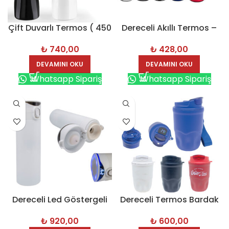
Çift Duvarlı Termos ( 450
Dereceli Akıllı Termos –
ml ) – 8181
8155
₺
740,00
₺
428,00
DEVAMINI OKU
DEVAMINI OKU
Whatsapp Sipariş
Whatsapp Sipariş
Dereceli Led Göstergeli
Dereceli Termos Bardak
Termos 450 ML – 8104
360 ml – 8101
₺
920,00
₺
600,00