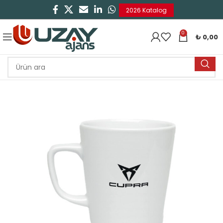
2026 Katalog
0
₺
0,00