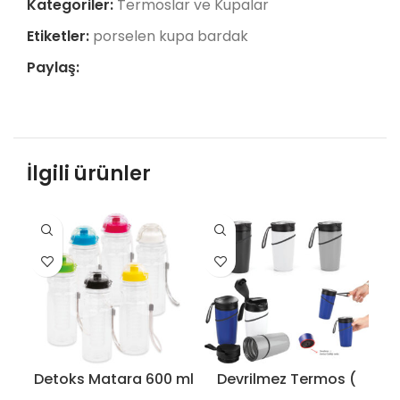
Kategoriler:
Termoslar ve Kupalar
Etiketler:
porselen kupa bardak
Paylaş:
İlgili ürünler
Detoks Matara 600 ml
Devrilmez Termos (
Se
– 8156
350 ml ) – 8182