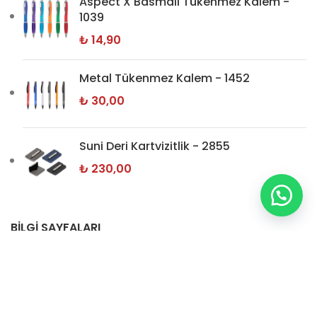
Aspect X Basmalı Tükenmez Kalem -
1039
₺
14,90
Metal Tükenmez Kalem - 1452
₺
30,00
Suni Deri Kartvizitlik - 2855
₺
230,00
BİLGİ SAYFALARI
Hakkımızda
İletişim
Gizlilik Politikamız