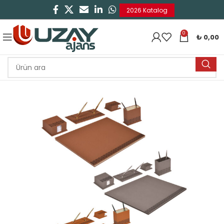
2026 Katalog
0
₺
0,00