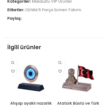
Kategoriler:
Masaüstü VIP Ürünler
Etiketler:
DENIM 6 Parça Sümen Takımı
Paylaş:
İlgili ürünler
Ahşap ayaklı nazarlık
Atatürk Büstü ve Türk
B
plaket – 9528
Bayrağı Plaket – 9529