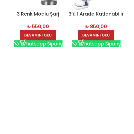
3 Renk Modlu Şarj
3’ü 1 Arada Katlanabilir
Ad
Masa Lambası – 7591
Wireless Şarj Cihazı –
₺
550,00
₺
850,00
7342
DEVAMINI OKU
DEVAMINI OKU
Whatsapp Sipariş
Whatsapp Sipariş