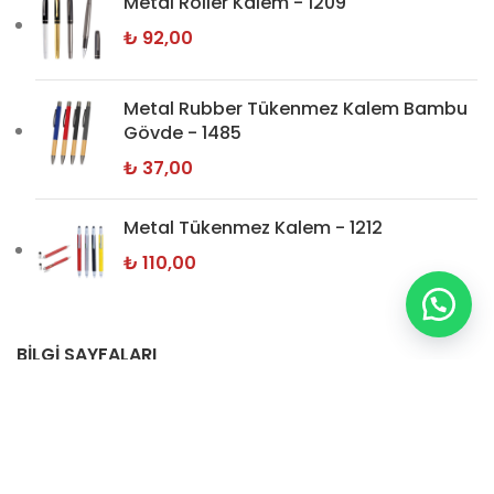
Metal Roller Kalem - 1209
₺
92,00
Metal Rubber Tükenmez Kalem Bambu
Gövde - 1485
₺
37,00
Metal Tükenmez Kalem - 1212
₺
110,00
BİLGİ SAYFALARI
Hakkımızda
İletişim
Gizlilik Politikamız