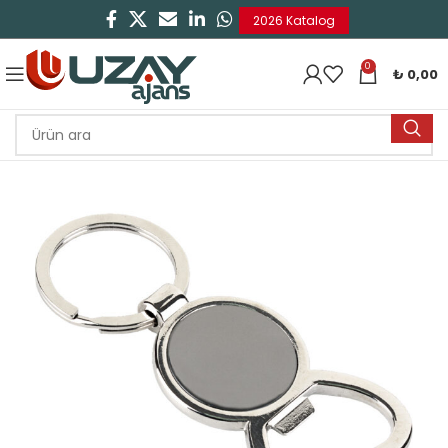
2026 Katalog
0
₺
0,00