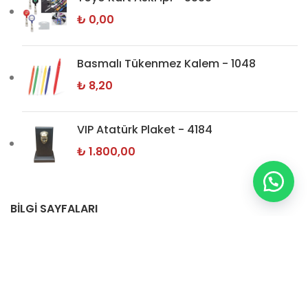
₺
0,00
Basmalı Tükenmez Kalem - 1048
₺
8,20
VIP Atatürk Plaket - 4184
₺
1.800,00
BİLGİ SAYFALARI
Hakkımızda
İletişim
Gizlilik Politikamız