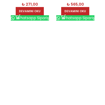
₺
271,00
₺
565,00
16GB
72253-16GB
DEVAMINI OKU
DEVAMINI OKU
Whatsapp Sipariş
Whatsapp Sipariş