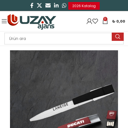
2026 Katalog
0
₺
0,00