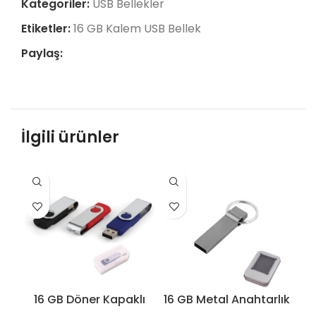
Kategoriler:
USB Bellekler
Etiketler:
16 GB Kalem USB Bellek
Paylaş:
İlgili ürünler
16 GB Döner Kapaklı
16 GB Metal Anahtarlık
16
USB Bellek – 7242-
USB 3.0 Bellek –