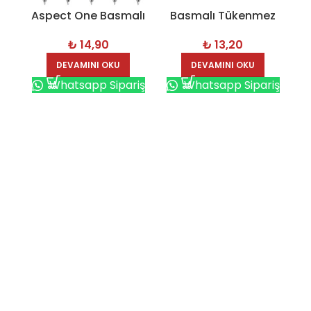
Aspect One Basmalı
Basmalı Tükenmez
Tükenmez Kalem –
Kalem – 1001
₺
14,90
₺
13,20
1036
DEVAMINI OKU
DEVAMINI OKU
Whatsapp Sipariş
Whatsapp Sipariş