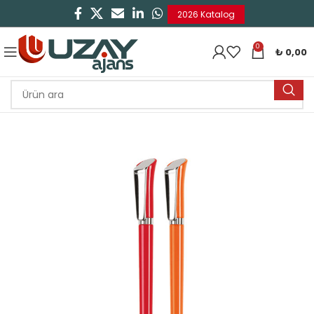
2026 Katalog
0
₺
0,00