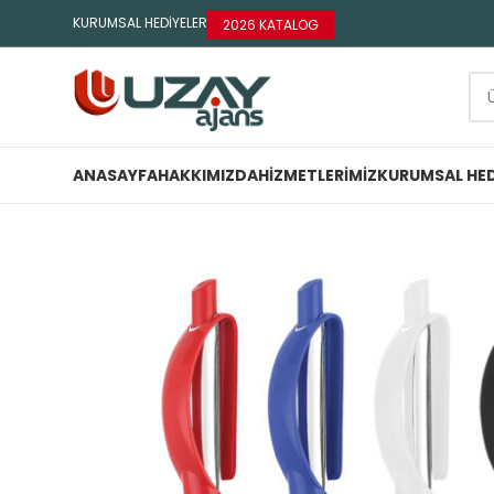
KURUMSAL HEDİYELER
2026 KATALOG
ANASAYFA
HAKKIMIZDA
HIZMETLERIMIZ
KURUMSAL HED