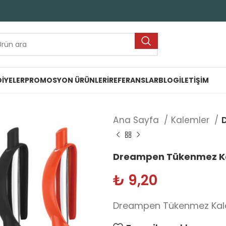
IYELER
PROMOSYON ÜRÜNLERI
REFERANSLAR
BLOG
İLETIŞIM
Ana Sayfa
Kalemler
Dreampen Tükenmez K
₺
9,20
Dreampen Tükenmez Ka