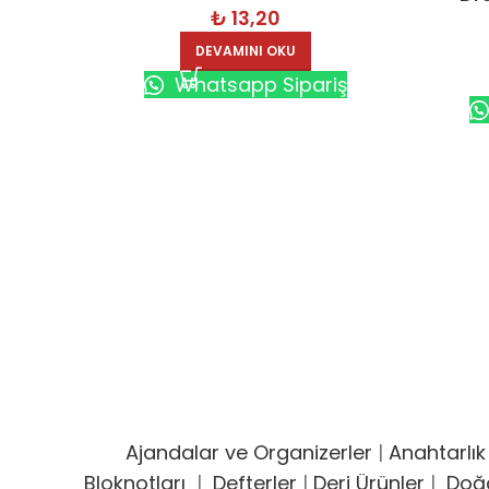
₺
13,20
Tü
DEVAMINI OKU
Whatsapp Sipariş
Ajandalar ve Organizerler
|
Anahtarlık
Bloknotları
|
Defterler
|
Deri Ürünler
|
Doğ