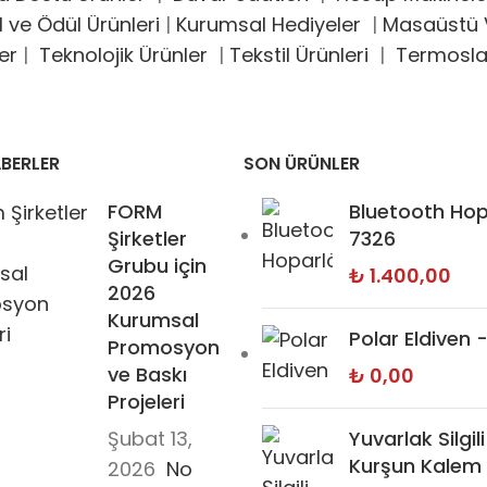
l ve Ödül Ürünleri
|
Kurumsal Hediyeler
|
Masaüstü V
er
|
Teknolojik Ürünler
|
Tekstil Ürünleri
|
Termosla
BERLER
SON ÜRÜNLER
FORM
Bluetooth Hop
Şirketler
7326
Grubu için
₺
1.400,00
2026
Kurumsal
Polar Eldiven 
Promosyon
ve Baskı
₺
0,00
Projeleri
Şubat 13,
Yuvarlak Silgili
Kurşun Kalem 
2026
No