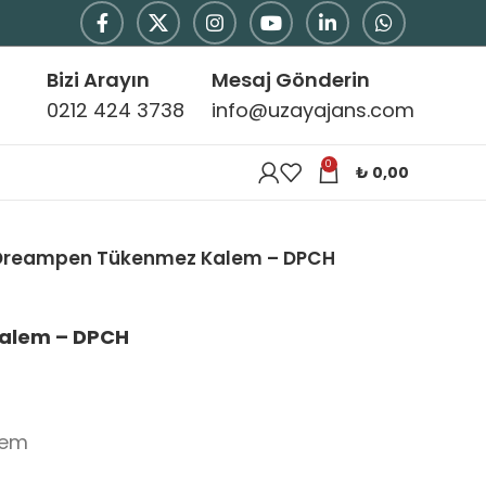
Bizi Arayın
Mesaj Gönderin
0212 424 3738
info@uzayajans.com
0
₺
0,00
Dreampen Tükenmez Kalem – DPCH
alem – DPCH
lem