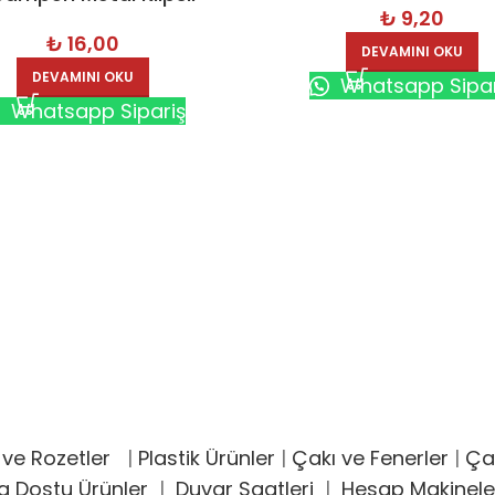
₺
9,20
kenmez Kalem – LXM
₺
16,00
DEVAMINI OKU
DEVAMINI OKU
Whatsapp Sipar
Whatsapp Sipariş
 ve Rozetler
|
Plastik Ürünler
|
Çakı ve Fenerler
|
Çak
a Dostu Ürünler
|
Duvar Saatleri
|
Hesap Makinele