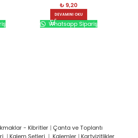
₺
9,20
DEVAMINI OKU
iş
Whatsapp Sipariş
PLAS
maklar - Kibritler
|
Çanta ve Toplantı
ri
|
Kalem Setleri
|
Kalemler
|
Kartvizitlikler