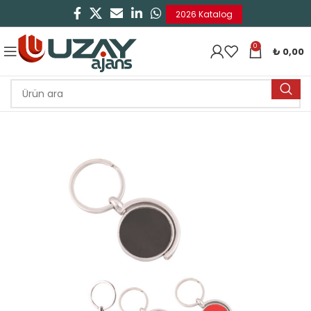
2026 Katalog
0
₺
0,00