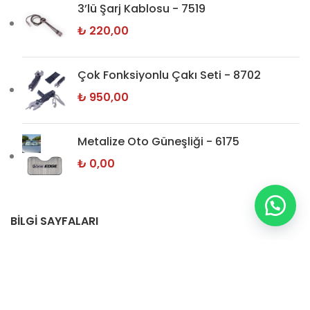
3’lü Şarj Kablosu - 7519
₺
220,00
Çok Fonksiyonlu Çakı Seti - 8702
₺
950,00
Metalize Oto Güneşliği - 6175
₺
0,00
BİLGİ SAYFALARI
Hakkımızda
İletişim
Gizlilik Politikamız