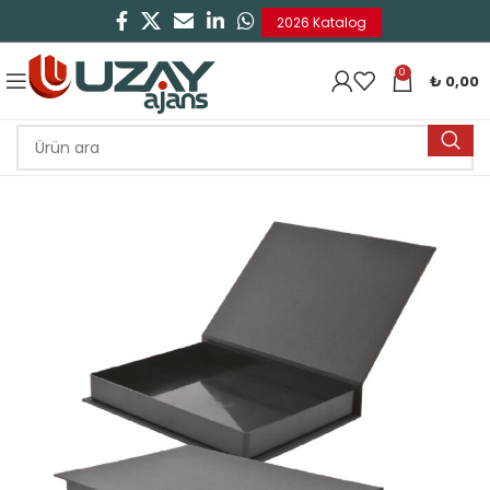
2026 Katalog
0
₺
0,00