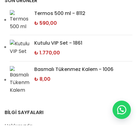
SON ÜRÜNLER
Termos 500 ml - 8112
₺
590,00
Kutulu VIP Set - 1861
₺
1.770,00
Basmalı Tükenmez Kalem - 1006
₺
8,00
BİLGİ SAYFALARI
Hakkımızda
İletişim