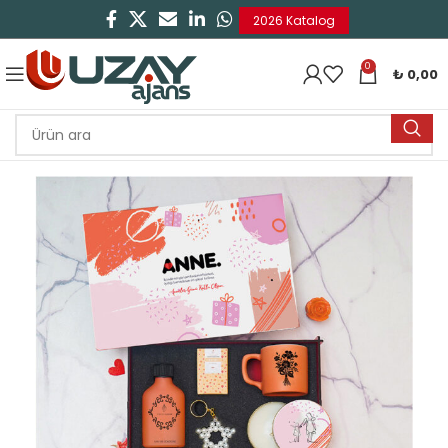
2026 Katalog
0
₺
0,00