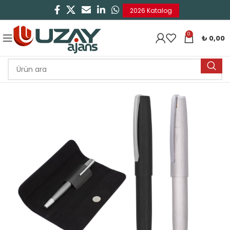
2026 Katalog
0
₺
0,00