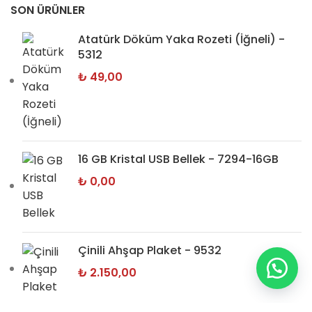
SON ÜRÜNLER
Atatürk Döküm Yaka Rozeti (İğneli) -
5312
₺
49,00
16 GB Kristal USB Bellek - 7294-16GB
₺
0,00
Çinili Ahşap Plaket - 9532
₺
2.150,00