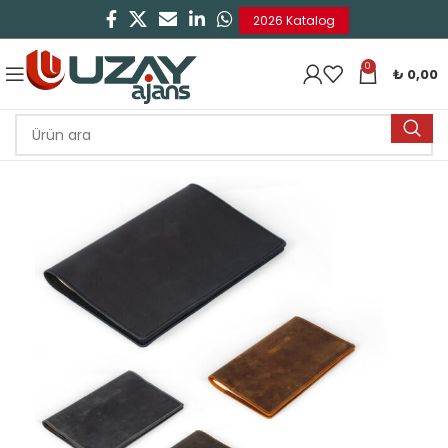
2026 Katalog
0
₺
0,00