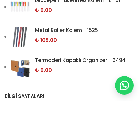
Leccepen Tükenmez Kalem - L-191
₺
0,00
Metal Roller Kalem - 1525
₺
105,00
Termoderi Kapaklı Organizer - 6494
₺
0,00
BİLGİ SAYFALARI
Hakkımızda
İletişim
Gizlilik Politikamız