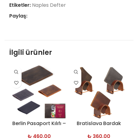
Etiketler:
Naples Defter
Paylaş:
İlgili ürünler
Berlin Pasaport Kılıfı –
Bratislava Bardak
C
6612
Altlığı – 6614
₺
460,00
₺
360,00