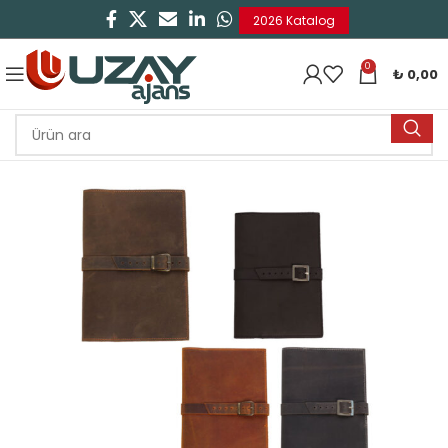
2026 Katalog
0
₺
0,00