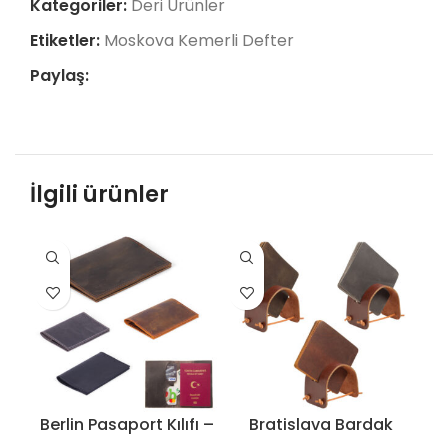
Kategoriler:
Deri Ürünler
Etiketler:
Moskova Kemerli Defter
Paylaş:
İlgili ürünler
Berlin Pasaport Kılıfı –
Bratislava Bardak
C
6612
Altlığı – 6614