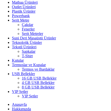
Matbaa Ürünleri
Outlet Ürünleri
Plastik Ürünler
Powerbank
Şerit Metre
Çakılar
Fenerler
Şerit Metreler
Suni Deri Masaüstü Ürünler
Teknolojik Ürünler
Tekstil Ürünleri
Şapkalar
T-Shirt
Kutular
Termoslar ve Kupalar
Termos ve Bardaklar
USB Bellekler
16 GB USB Bellekler
4 GB USB Bellekler
8 GB USB Bellekler
VIP Setler
VIP Setler
Anasayfa
Hakkımızda