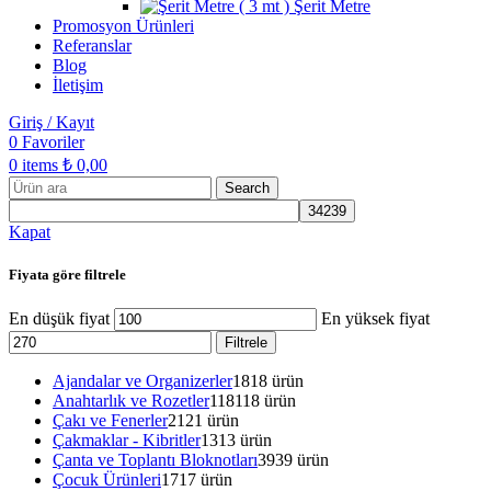
Şerit Metre
Promosyon Ürünleri
Referanslar
Blog
İletişim
Giriş / Kayıt
0
Favoriler
0
items
₺
0,00
Search
Kapat
Fiyata göre filtrele
En düşük fiyat
En yüksek fiyat
Filtrele
Ajandalar ve Organizerler
18
18 ürün
Anahtarlık ve Rozetler
118
118 ürün
Çakı ve Fenerler
21
21 ürün
Çakmaklar - Kibritler
13
13 ürün
Çanta ve Toplantı Bloknotları
39
39 ürün
Çocuk Ürünleri
17
17 ürün