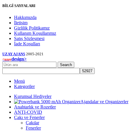
BİLGİ SAYFALARI
Hakkımızda
İletişim
Gizlilik Politikamız
Kullanım Koşullarımız
Satış Sözleşmesi
İade Koşulları
UZAY AJANS
2005-2021
design>
<uzay
Search
Menü
Kategoriler
Kurumsal Hediyeler
Ajandalar ve Organizerler
Anahtarlık ve Rozetler
ANTI-COVID
Çakı ve Fenerler
Çakılar
Fenerler