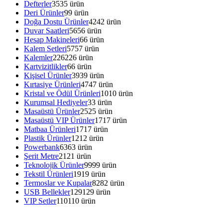
Defterler
35
35 ürün
Deri Ürünler
9
9 ürün
Doğa Dostu Ürünler
42
42 ürün
Duvar Saatleri
56
56 ürün
Hesap Makineleri
6
6 ürün
Kalem Setleri
57
57 ürün
Kalemler
226
226 ürün
Kartvizitlikler
6
6 ürün
Kişisel Ürünler
39
39 ürün
Kırtasiye Ürünleri
47
47 ürün
Kristal ve Ödül Ürünleri
10
10 ürün
Kurumsal Hediyeler
3
3 ürün
Masaüstü Ürünler
25
25 ürün
Masaüstü VIP Ürünler
17
17 ürün
Matbaa Ürünleri
17
17 ürün
Plastik Ürünler
12
12 ürün
Powerbank
63
63 ürün
Şerit Metre
21
21 ürün
Teknolojik Ürünler
99
99 ürün
Tekstil Ürünleri
19
19 ürün
Termoslar ve Kupalar
82
82 ürün
USB Bellekler
129
129 ürün
VIP Setler
110
110 ürün