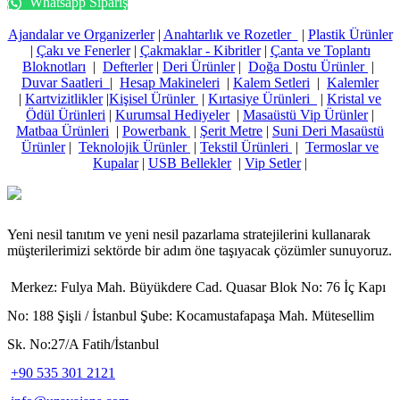
Whatsapp Sipariş
Ajandalar ve Organizerler
|
Anahtarlık ve Rozetler
|
Plastik Ürünler
|
Çakı ve Fenerler
|
Çakmaklar - Kibritler
|
Çanta ve Toplantı
Bloknotları
|
Defterler
|
Deri Ürünler
|
Doğa Dostu Ürünler
|
Duvar Saatleri
|
Hesap Makineleri
|
Kalem Setleri
|
Kalemler
|
Kartvizitlikler
|
Kişisel Ürünler
|
Kırtasiye Ürünleri
|
Kristal ve
Ödül Ürünleri
|
Kurumsal Hediyeler
|
Masaüstü Vip Ürünler
|
Matbaa Ürünleri
|
Powerbank
|
Şerit Metre
|
Suni Deri Masaüstü
Ürünler
|
Teknolojik Ürünler
|
Tekstil Ürünleri
|
Termoslar ve
Kupalar
|
USB Bellekler
|
Vip Setler
|
Yeni nesil tanıtım ve yeni nesil pazarlama stratejilerini kullanarak
müşterilerimizi sektörde bir adım öne taşıyacak çözümler sunuyoruz.
Merkez: Fulya Mah. Büyükdere Cad. Quasar Blok No: 76 İç Kapı
No: 188 Şişli / İstanbul Şube: Kocamustafapaşa Mah. Mütesellim
Sk. No:27/A Fatih/İstanbul
+90 535 301 2121