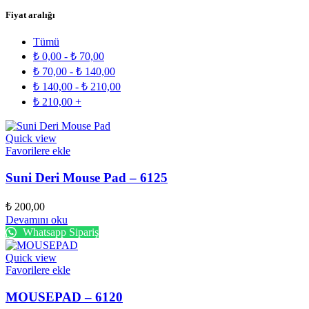
Fiyat aralığı
Tümü
₺
0,00
-
₺
70,00
₺
70,00
-
₺
140,00
₺
140,00
-
₺
210,00
₺
210,00
+
Quick view
Favorilere ekle
Suni Deri Mouse Pad – 6125
₺
200,00
Devamını oku
Whatsapp Sipariş
Quick view
Favorilere ekle
MOUSEPAD – 6120