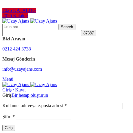
KURUMSAL HEDİYELER
2026 KATALOG
2026 Katalog
Search
Bizi Arayın
0212 424 3738
Mesaj Gönderin
info@uzayajans.com
Menü
Giriş / Kayıt
Giriş
Bir hesap oluşturun
Kullanıcı adı veya e-posta adresi
*
Şifre
*
Giriş