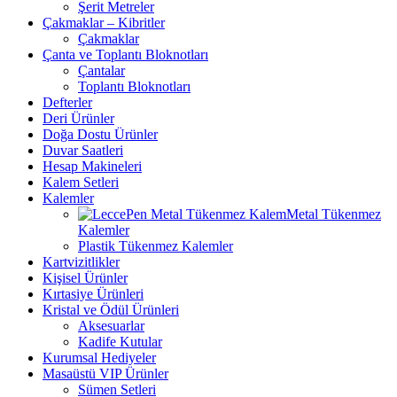
Şerit Metreler
Çakmaklar – Kibritler
Çakmaklar
Çanta ve Toplantı Bloknotları
Çantalar
Toplantı Bloknotları
Defterler
Deri Ürünler
Doğa Dostu Ürünler
Duvar Saatleri
Hesap Makineleri
Kalem Setleri
Kalemler
Metal Tükenmez
Kalemler
Plastik Tükenmez Kalemler
Kartvizitlikler
Kişisel Ürünler
Kırtasiye Ürünleri
Kristal ve Ödül Ürünleri
Aksesuarlar
Kadife Kutular
Kurumsal Hediyeler
Masaüstü VIP Ürünler
Sümen Setleri