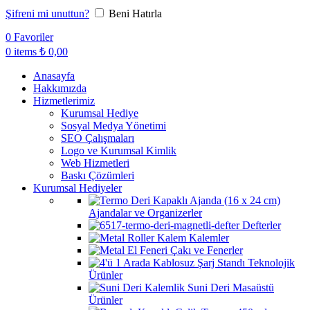
Şifreni mi unuttun?
Beni Hatırla
0
Favoriler
0
items
₺
0,00
Anasayfa
Hakkımızda
Hizmetlerimiz
Kurumsal Hediye
Sosyal Medya Yönetimi
SEO Çalışmaları
Logo ve Kurumsal Kimlik
Web Hizmetleri
Baskı Çözümleri
Kurumsal Hediyeler
Ajandalar ve Organizerler
Defterler
Kalemler
Çakı ve Fenerler
Teknolojik
Ürünler
Suni Deri Masaüstü
Ürünler