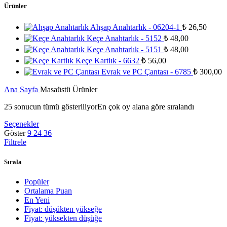
Ürünler
Ahşap Anahtarlık - 06204-1
₺
26,50
Keçe Anahtarlık - 5152
₺
48,00
Keçe Anahtarlık - 5151
₺
48,00
Keçe Kartlık - 6632
₺
56,00
Evrak ve PC Çantası - 6785
₺
300,00
Ana Sayfa
Masaüstü Ürünler
25 sonucun tümü gösteriliyor
En çok oy alana göre sıralandı
Seçenekler
Göster
9
24
36
Filtrele
Sırala
Popüler
Ortalama Puan
En Yeni
Fiyat: düşükten yükseğe
Fiyat: yüksekten düşüğe