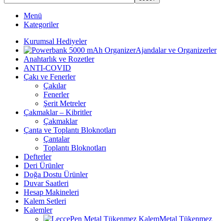
Menü
Kategoriler
Kurumsal Hediyeler
Ajandalar ve Organizerler
Anahtarlık ve Rozetler
ANTI-COVID
Çakı ve Fenerler
Çakılar
Fenerler
Şerit Metreler
Çakmaklar – Kibritler
Çakmaklar
Çanta ve Toplantı Bloknotları
Çantalar
Toplantı Bloknotları
Defterler
Deri Ürünler
Doğa Dostu Ürünler
Duvar Saatleri
Hesap Makineleri
Kalem Setleri
Kalemler
Metal Tükenmez