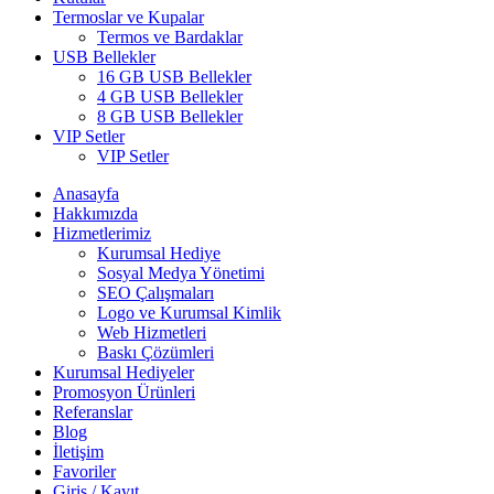
Termoslar ve Kupalar
Termos ve Bardaklar
USB Bellekler
16 GB USB Bellekler
4 GB USB Bellekler
8 GB USB Bellekler
VIP Setler
VIP Setler
Anasayfa
Hakkımızda
Hizmetlerimiz
Kurumsal Hediye
Sosyal Medya Yönetimi
SEO Çalışmaları
Logo ve Kurumsal Kimlik
Web Hizmetleri
Baskı Çözümleri
Kurumsal Hediyeler
Promosyon Ürünleri
Referanslar
Blog
İletişim
Favoriler
Giriş / Kayıt