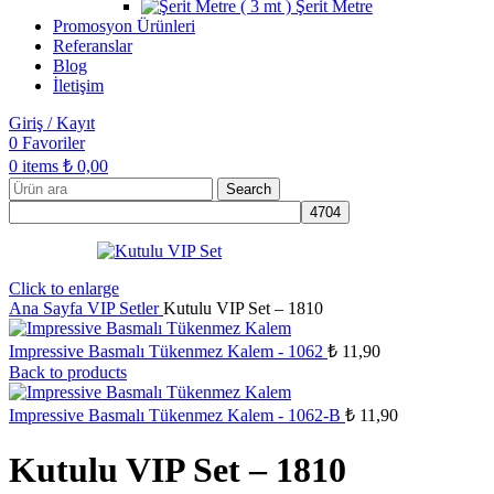
Şerit Metre
Promosyon Ürünleri
Referanslar
Blog
İletişim
Giriş / Kayıt
0
Favoriler
0
items
₺
0,00
Search
Click to enlarge
Ana Sayfa
VIP Setler
Kutulu VIP Set – 1810
Impressive Basmalı Tükenmez Kalem - 1062
₺
11,90
Back to products
Impressive Basmalı Tükenmez Kalem - 1062-B
₺
11,90
Kutulu VIP Set – 1810