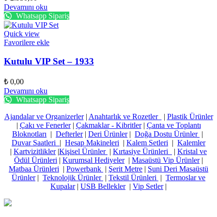
Devamını oku
Whatsapp Sipariş
Quick view
Favorilere ekle
Kutulu VIP Set – 1933
₺
0,00
Devamını oku
Whatsapp Sipariş
Ajandalar ve Organizerler
|
Anahtarlık ve Rozetler
|
Plastik Ürünler
|
Çakı ve Fenerler
|
Çakmaklar - Kibritler
|
Çanta ve Toplantı
Bloknotları
|
Defterler
|
Deri Ürünler
|
Doğa Dostu Ürünler
|
Duvar Saatleri
|
Hesap Makineleri
|
Kalem Setleri
|
Kalemler
|
Kartvizitlikler
|
Kişisel Ürünler
|
Kırtasiye Ürünleri
|
Kristal ve
Ödül Ürünleri
|
Kurumsal Hediyeler
|
Masaüstü Vip Ürünler
|
Matbaa Ürünleri
|
Powerbank
|
Şerit Metre
|
Suni Deri Masaüstü
Ürünler
|
Teknolojik Ürünler
|
Tekstil Ürünleri
|
Termoslar ve
Kupalar
|
USB Bellekler
|
Vip Setler
|