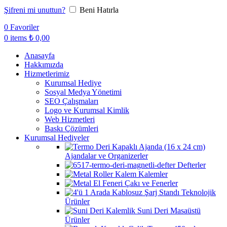
Şifreni mi unuttun?
Beni Hatırla
0
Favoriler
0
items
₺
0,00
Anasayfa
Hakkımızda
Hizmetlerimiz
Kurumsal Hediye
Sosyal Medya Yönetimi
SEO Çalışmaları
Logo ve Kurumsal Kimlik
Web Hizmetleri
Baskı Çözümleri
Kurumsal Hediyeler
Ajandalar ve Organizerler
Defterler
Kalemler
Çakı ve Fenerler
Teknolojik
Ürünler
Suni Deri Masaüstü
Ürünler