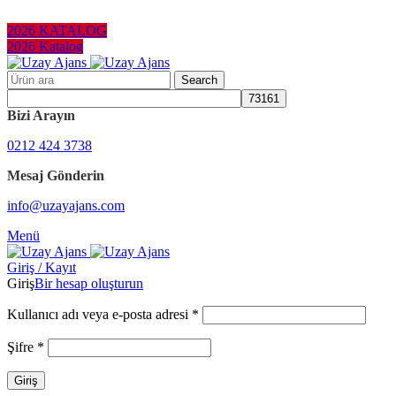
KURUMSAL HEDİYELER
2026 KATALOG
2026 Katalog
Search
Bizi Arayın
0212 424 3738
Mesaj Gönderin
info@uzayajans.com
Menü
Giriş / Kayıt
Giriş
Bir hesap oluşturun
Kullanıcı adı veya e-posta adresi
*
Şifre
*
Giriş