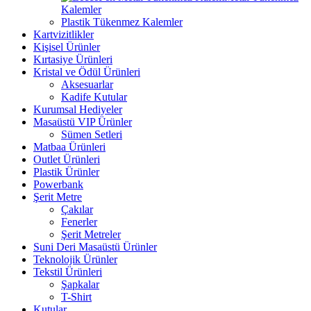
Kalemler
Plastik Tükenmez Kalemler
Kartvizitlikler
Kişisel Ürünler
Kırtasiye Ürünleri
Kristal ve Ödül Ürünleri
Aksesuarlar
Kadife Kutular
Kurumsal Hediyeler
Masaüstü VIP Ürünler
Sümen Setleri
Matbaa Ürünleri
Outlet Ürünleri
Plastik Ürünler
Powerbank
Şerit Metre
Çakılar
Fenerler
Şerit Metreler
Suni Deri Masaüstü Ürünler
Teknolojik Ürünler
Tekstil Ürünleri
Şapkalar
T-Shirt
Kutular