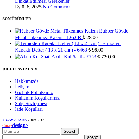
Dikkat Edilmesi Gerekenler
Eylül 6, 2025
No Comments
SON ÜRÜNLER
Rubber Gövde
Metal Tükenmez Kalem - 1262-R
₺
28,00
Termoderi
Kapaklı Defter ( 13 x 21 cm ) - 6468
₺
98,00
Akıllı Kol Saati - 7553
₺
720,00
BİLGİ SAYFALARI
Hakkımızda
İletişim
Gizlilik Politikamız
Kullanım Koşullarımız
Satış Sözleşmesi
İade Koşulları
UZAY AJANS
2005-2021
design>
<uzay
Search