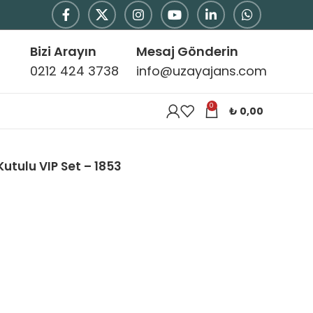
Bizi Arayın
Mesaj Gönderin
0212 424 3738
info@uzayajans.com
0
₺
0,00
Kutulu VIP Set – 1853