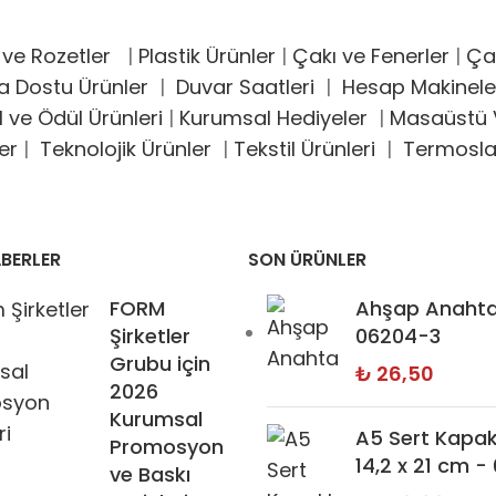
 ve Rozetler
|
Plastik Ürünler
|
Çakı ve Fenerler
|
Çak
a Dostu Ürünler
|
Duvar Saatleri
|
Hesap Makinele
l ve Ödül Ürünleri
|
Kurumsal Hediyeler
|
Masaüstü V
er
|
Teknolojik Ürünler
|
Tekstil Ürünleri
|
Termosla
BERLER
SON ÜRÜNLER
FORM
Ahşap Anahtar
Şirketler
06204-3
Grubu için
₺
26,50
2026
Kurumsal
A5 Sert Kapakl
Promosyon
14,2 x 21 cm -
ve Baskı