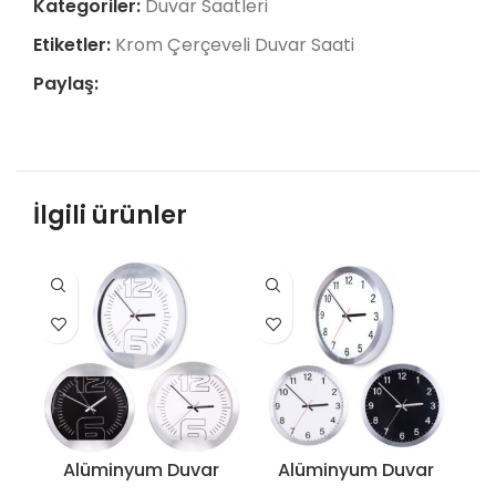
Kategoriler:
Duvar Saatleri
Etiketler:
Krom Çerçeveli Duvar Saati
Paylaş:
İlgili ürünler
Alüminyum Duvar
Alüminyum Duvar
D
Saati – 3260
Saati (350 mm) –