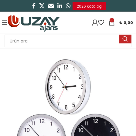
2026 Katalog
0
₺
0,00