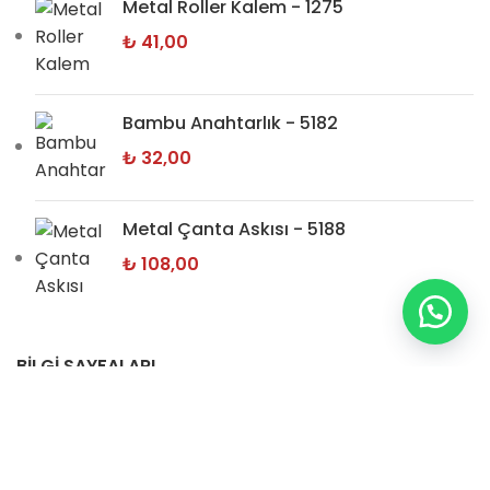
Metal Roller Kalem - 1275
₺
41,00
Bambu Anahtarlık - 5182
₺
32,00
Metal Çanta Askısı - 5188
₺
108,00
BİLGİ SAYFALARI
Hakkımızda
İletişim