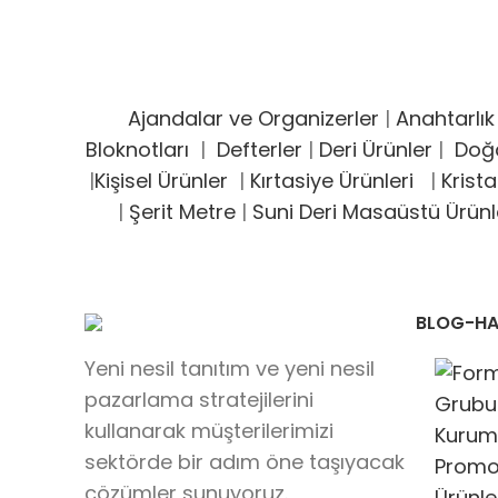
Ajandalar ve Organizerler
|
Anahtarlık
Bloknotları
|
Defterler
|
Deri Ürünler
|
Doğ
|
Kişisel Ürünler
|
Kırtasiye Ürünleri
|
Krista
|
Şerit Metre
|
Suni Deri Masaüstü Ürünl
BLOG-HA
Yeni nesil tanıtım ve yeni nesil
pazarlama stratejilerini
kullanarak müşterilerimizi
sektörde bir adım öne taşıyacak
çözümler sunuyoruz.