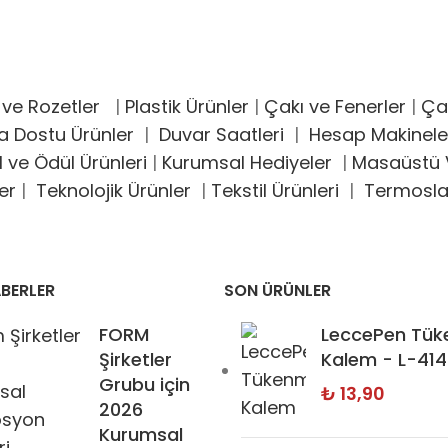
 ve Rozetler
|
Plastik Ürünler
|
Çakı ve Fenerler
|
Çak
a Dostu Ürünler
|
Duvar Saatleri
|
Hesap Makinele
l ve Ödül Ürünleri
|
Kurumsal Hediyeler
|
Masaüstü V
er
|
Teknolojik Ürünler
|
Tekstil Ürünleri
|
Termosla
BERLER
SON ÜRÜNLER
FORM
LeccePen Tü
Şirketler
Kalem - L-414
Grubu için
₺
13,90
2026
Kurumsal