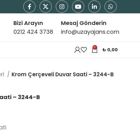
Bizi Arayın
Mesaj Gönderin
0212 424 3738
info@uzayajans.com
0
₺
0,00
ri
Krom Çerçeveli Duvar Saati – 3244-B
aati – 3244-B
ati