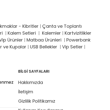
maklar - Kibritler
|
Çanta ve Toplantı
ri
|
Kalem Setleri
|
Kalemler
|
Kartvizitlikler
ip Ürünler
|
Matbaa Ürünleri
|
Powerbank
r ve Kupalar
|
USB Bellekler
|
Vip Setler
|
BİLGİ SAYFALARI
kenmez
Hakkımızda
İletişim
Gizlilik Politikamız