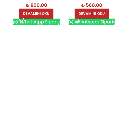
₺
800,00
₺
560,00
3243-S
DEVAMINI OKU
DEVAMINI OKU
Whatsapp Sipariş
Whatsapp Sipariş