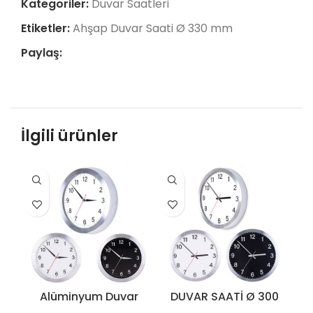
Kategoriler:
Duvar Saatleri
Etiketler:
Ahşap Duvar Saati Ø 330 mm
Paylaş:
İlgili ürünler
Alüminyum Duvar
DUVAR SAATİ Ø 300
Kr
Saati (400 mm) –
MM – 3241-S