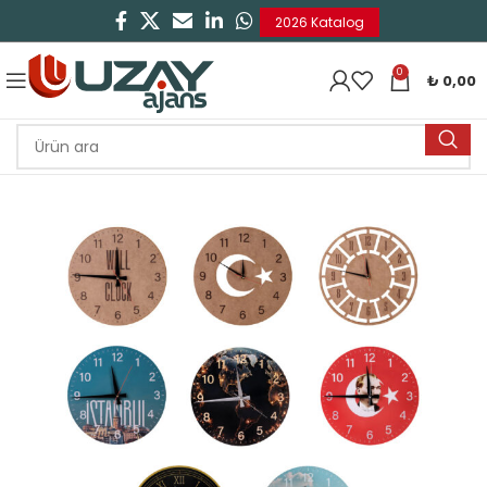
2026 Katalog
0
₺
0,00