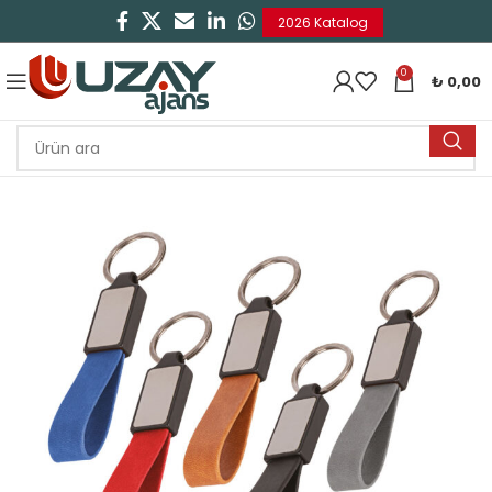
2026 Katalog
0
₺
0,00