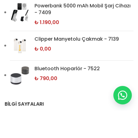
Powerbank 5000 mAh Mobil Şarj Cihazı
- 7409
₺
1.190,00
Clipper Manyetolu Çakmak - 7139
₺
0,00
Bluetooth Hoparlör - 7522
₺
790,00
BİLGİ SAYFALARI
Hakkımızda
İletişim