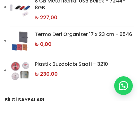
8 GB Metal Renkli USB Bellek - 7244-
8GB
₺
227,00
Termo Deri Organizer 17 x 23 cm - 6546
₺
0,00
Plastik Buzdolabı Saati - 3210
₺
230,00
BİLGİ SAYFALARI
Hakkımızda
İletişim
Gizlilik Politikamız