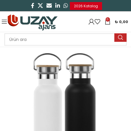
2026 Katalog
0
₺
0,00