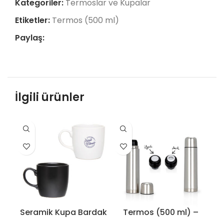
Kategoriler:
Termoslar ve Kupalar
Etiketler:
Termos (500 ml)
Paylaş:
İlgili ürünler
Seramik Kupa Bardak
Termos (500 ml) –
Te
– 8552
8141