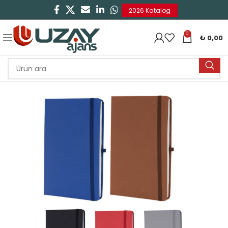
2026 Katalog
0
₺
0,00