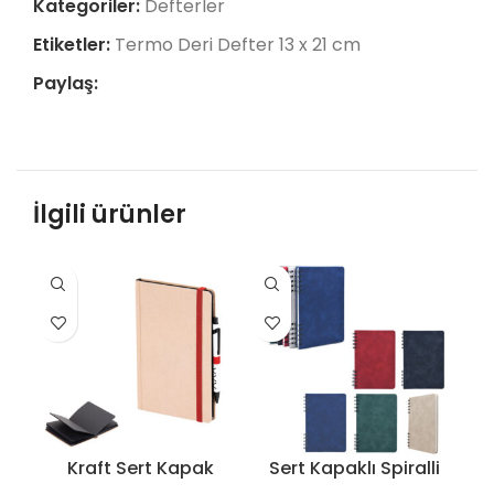
Kategoriler:
Defterler
Etiketler:
Termo Deri Defter 13 x 21 cm
Paylaş:
İlgili ürünler
Kraft Sert Kapak
Sert Kapaklı Spiralli
Defter ( 9 x 14 cm ) –
Defter 14,2 × 21 cm –
De