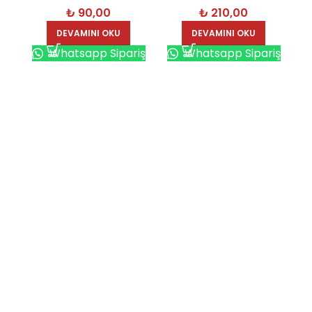
₺
90,00
₺
210,00
6492
6551
DEVAMINI OKU
DEVAMINI OKU
Whatsapp Sipariş
Whatsapp Sipariş