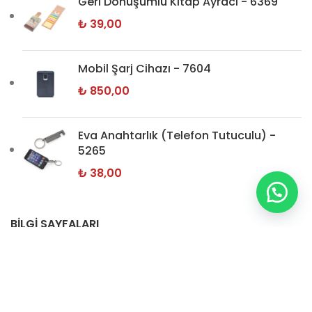
Geri Dönüşümlü Kitap Ayracı - 6369
₺
39,00
Mobil Şarj Cihazı - 7604
₺
850,00
Eva Anahtarlık (Telefon Tutuculu) -
5265
₺
38,00
BİLGİ SAYFALARI
Hakkımızda
İletişim
Gizlilik Politikamız