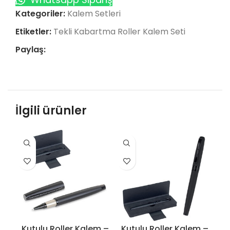
Kategoriler:
Kalem Setleri
Etiketler:
Tekli Kabartma Roller Kalem Seti
Paylaş:
İlgili ürünler
Kutulu Roller Kalem –
Kutulu Roller Kalem –
Ku