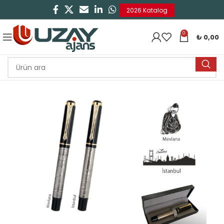
2026 Katalog
0
₺
0,00