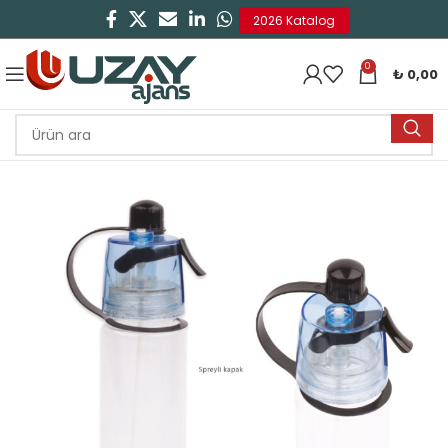
2026 Katalog
0
₺
0,00