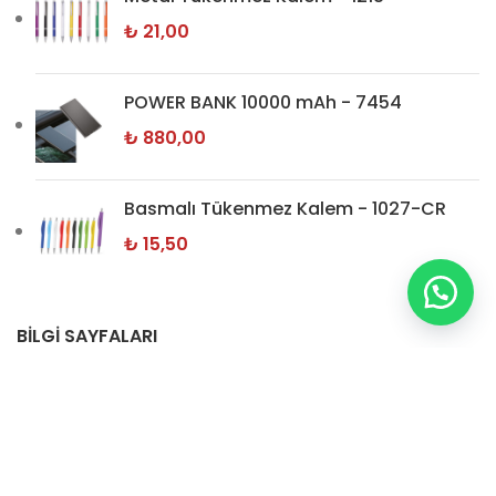
₺
21,00
POWER BANK 10000 mAh - 7454
₺
880,00
Basmalı Tükenmez Kalem - 1027-CR
₺
15,50
BİLGİ SAYFALARI
Hakkımızda
İletişim
Gizlilik Politikamız