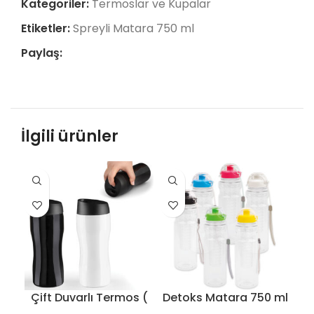
Kategoriler:
Termoslar ve Kupalar
Etiketler:
Spreyli Matara 750 ml
Paylaş:
İlgili ürünler
Çift Duvarlı Termos (
Detoks Matara 750 ml
D
450 ml ) – 8181
– 8157