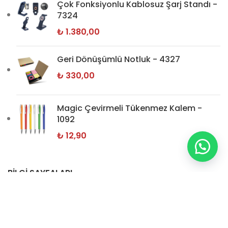
Çok Fonksiyonlu Kablosuz Şarj Standı -
7324
₺
1.380,00
Geri Dönüşümlü Notluk - 4327
₺
330,00
Magic Çevirmeli Tükenmez Kalem -
1092
₺
12,90
BİLGİ SAYFALARI
Hakkımızda
İletişim