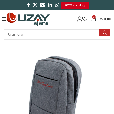
2026 Katalog
0
₺
0,00