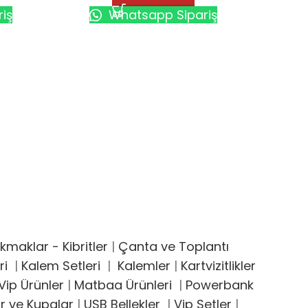
iş
Whatsapp Sipariş
Plast
maklar - Kibritler
|
Çanta ve Toplantı
ri
|
Kalem Setleri
|
Kalemler
|
Kartvizitlikler
ip Ürünler
|
Matbaa Ürünleri
|
Powerbank
r ve Kupalar
|
USB Bellekler
|
Vip Setler
|