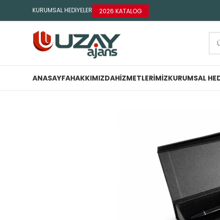
KURUMSAL HEDİYELER
2026 KATALOG
ANASAYFA
HAKKIMIZDA
HIZMETLERIMIZ
KURUMSAL HED