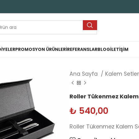
IYELER
PROMOSYON ÜRÜNLERI
REFERANSLAR
BLOG
İLETIŞIM
Ana Sayfa
Kalem Setler
Roller Tükenmez Kalem 
₺
540,00
Roller Tükenmez Kalem S