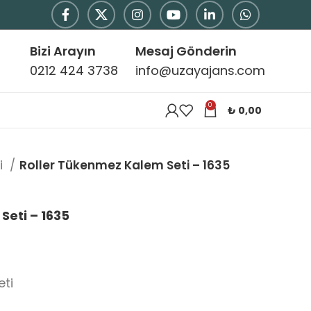
Bizi Arayın
Mesaj Gönderin
0212 424 3738
info@uzayajans.com
0
₺
0,00
i
Roller Tükenmez Kalem Seti – 1635
Seti – 1635
eti