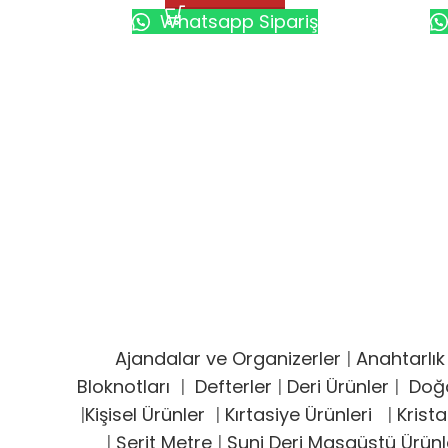
Whatsapp Sipariş
Ajandalar ve Organizerler
|
Anahtarlık
Bloknotları
|
Defterler
|
Deri Ürünler
|
Doğ
|
Kişisel Ürünler
|
Kırtasiye Ürünleri
|
Krista
|
Şerit Metre
|
Suni Deri Masaüstü Ürünl