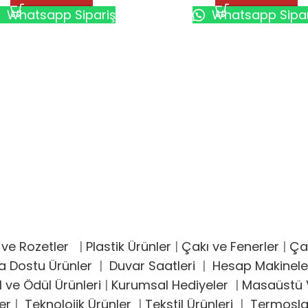
Whatsapp Sipariş
Whatsapp Sipar
 ve Rozetler
|
Plastik Ürünler
|
Çakı ve Fenerler
|
Çak
a Dostu Ürünler
|
Duvar Saatleri
|
Hesap Makinele
l ve Ödül Ürünleri
|
Kurumsal Hediyeler
|
Masaüstü V
er
|
Teknolojik Ürünler
|
Tekstil Ürünleri
|
Termosla