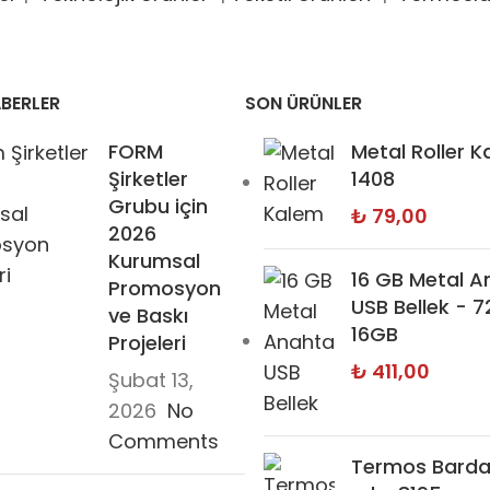
BERLER
SON ÜRÜNLER
FORM
Metal Roller K
Şirketler
1408
Grubu için
₺
79,00
2026
Kurumsal
16 GB Metal A
Promosyon
USB Bellek - 
ve Baskı
16GB
Projeleri
₺
411,00
Şubat 13,
2026
No
Comments
Termos Barda