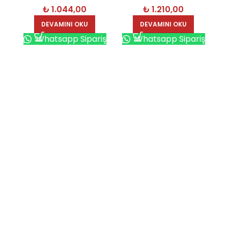
₺
1.044,00
₺
1.210,00
7452
Cihazı – 7451
DEVAMINI OKU
DEVAMINI OKU
Whatsapp Sipariş
Whatsapp Sipariş