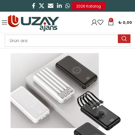
2026 Katalog
0
₺
0,00