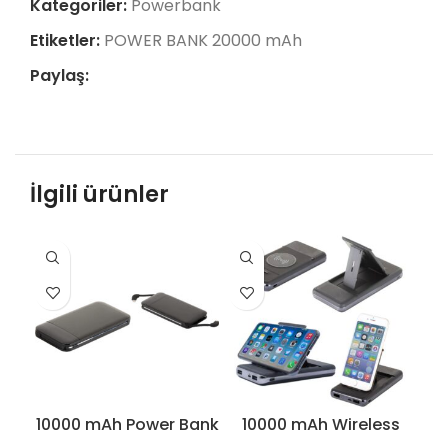
Kategoriler:
Powerbank
Etiketler:
POWER BANK 20000 mAh
Paylaş:
İlgili ürünler
10000 mAh Power Bank
10000 mAh Wireless
50
Mobil Şarj Cihazı –
Power Bank Mobil Şarj