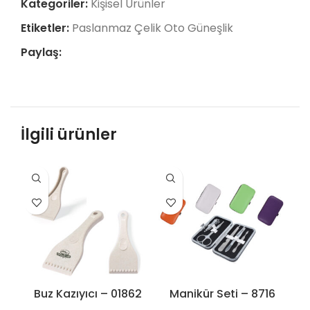
Kategoriler:
Kişisel Ürünler
Etiketler:
Paslanmaz Çelik Oto Güneşlik
Paylaş:
İlgili ürünler
Buz Kazıyıcı – 01862
Manikür Seti – 8716
Min