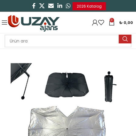
2026 Katalog
0
₺
0,00