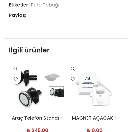
Etiketler:
Para Tabağı
Paylaş:
İlgili ürünler
Araç Telefon Standı –
MAGNET AÇACAK –
M
2770
9800-05
₺
245,00
₺
0,00