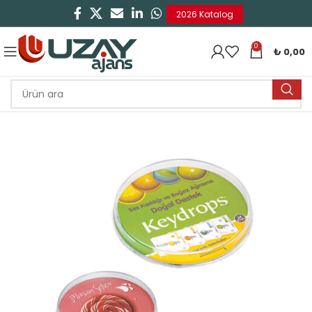
2026 Katalog
0
₺
0,00