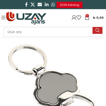
2026 Katalog
0
₺
0,00