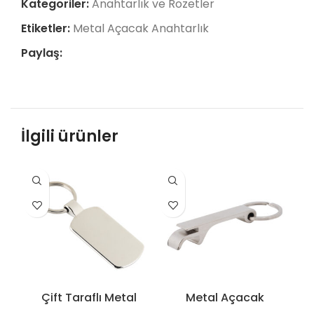
Kategoriler:
Anahtarlık ve Rozetler
Etiketler:
Metal Açacak Anahtarlık
Paylaş:
İlgili ürünler
Çift Taraflı Metal
Metal Açacak
Anahtarlık – 5186
Anahtarlık – 5289
A