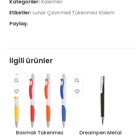
Kategoriler:
Kalemler
Etiketler:
Lunar Çevirmeli Tükenmez Kalem
Paylaş:
İlgili ürünler
Basmalı Tükenmez
Dreampen Metal
D
Kalem – 1065
Klipsli Tükenmez