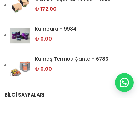
₺
172,00
Kumbara - 9984
₺
0,00
Kumaş Termos Çanta - 6783
₺
0,00
BİLGİ SAYFALARI
Hakkımızda
İletişim
Gizlilik Politikamız