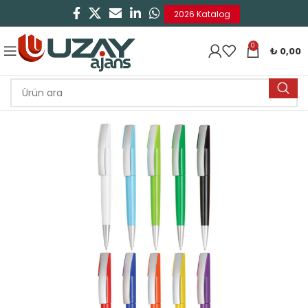
2026 Katalog
0
₺
0,00