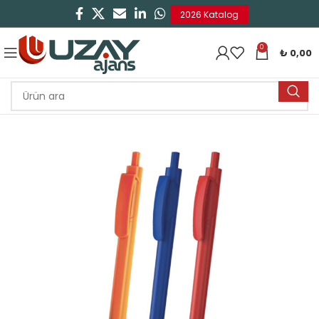
2026 Katalog
0
₺
0,00