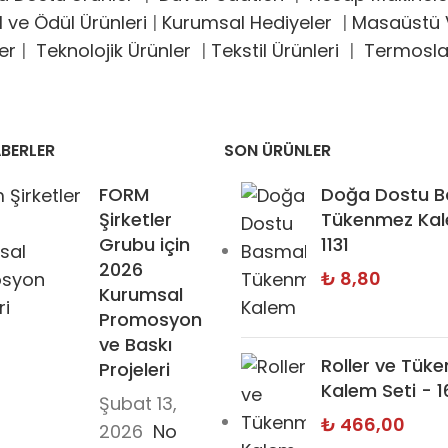
l ve Ödül Ürünleri
|
Kurumsal Hediyeler
|
Masaüstü V
er
|
Teknolojik Ürünler
|
Tekstil Ürünleri
|
Termosla
BERLER
SON ÜRÜNLER
FORM
Doğa Dostu B
Şirketler
Tükenmez Kal
Grubu için
1131
2026
₺
8,80
Kurumsal
Promosyon
ve Baskı
Roller ve Tük
Projeleri
Kalem Seti - 
Şubat 13,
₺
466,00
2026
No