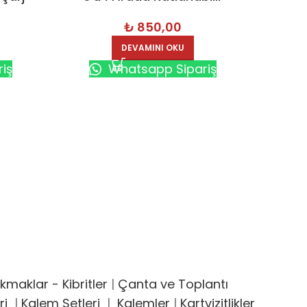
Wireless Şarj Cihazı – 7342
₺
850,00
DEVAMINI OKU
iş
Whatsapp Sipariş
Anaht
maklar - Kibritler
|
Çanta ve Toplantı
ri
|
Kalem Setleri
|
Kalemler
|
Kartvizitlikler