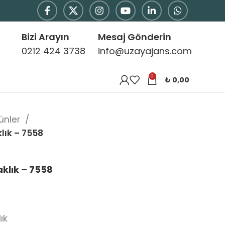
Bizi Arayın
Mesaj Gönderin
0212 424 3738
info@uzayajans.com
0
₺
0,00
rünler
lık – 7558
klık – 7558
ık