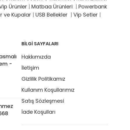
ip Ürünler
|
Matbaa Ürünleri
|
Powerbank
r ve Kupalar
|
USB Bellekler
|
Vip Setler
|
BİLGİ SAYFALARI
asmalı
Hakkımızda
em -
İletişim
Gizlilik Politikamız
Kullanım Koşullarımız
Satış Sözleşmesi
enmez
İade Koşulları
1668