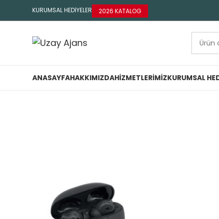
KURUMSAL HEDİYELER
2026 KATALOG
ANASAYFA
HAKKIMIZDA
HIZMETLERIMIZ
KURUMSAL HED