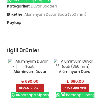
Kategoriler:
Duvar Saatleri
Etiketler:
Alüminyum Duvar Saati (350 mm)
Paylaş:
İlgili ürünler
Alüminyum Duvar
Alüminyum Duvar
Saati – 3260
Saati (350 mm) –
₺
690,00
₺
680,00
3242-S
DEVAMINI OKU
DEVAMINI OKU
Whatsapp Sipariş
Whatsapp Sipariş
D