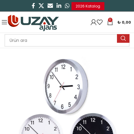
2026 Katalog
0
₺
0,00