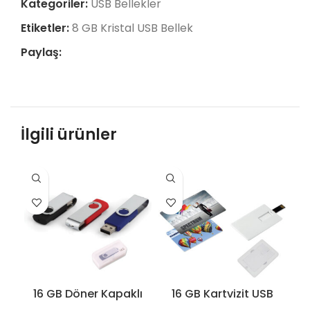
Kategoriler:
USB Bellekler
Etiketler:
8 GB Kristal USB Bellek
Paylaş:
İlgili ürünler
16 GB Döner Kapaklı
16 GB Kartvizit USB
16
USB Bellek – 7242-
Bellek – 7240-16GB