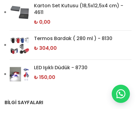
Karton Set Kutusu (18,5x12,5x4 cm) -
4611
₺
0,00
Termos Bardak ( 280 ml ) - 8130
₺
304,00
LED Işıklı Düdük - 8730
₺
150,00
BİLGİ SAYFALARI
Hakkımızda
İletişim