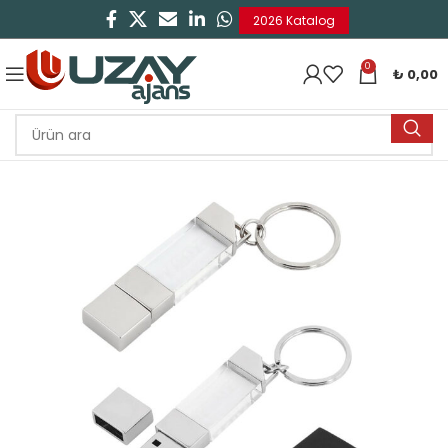
2026 Katalog
0
₺
0,00