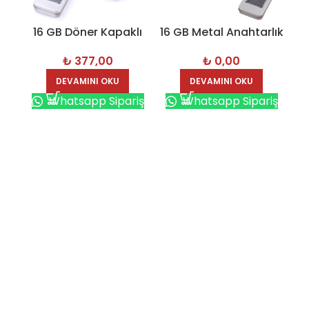
16 GB Döner Kapaklı
16 GB Metal Anahtarlık
16
Metal Anahtarlık USB
USB Bellek – 7225-
₺
377,00
₺
0,00
Bellek – 7263-16GB
16GB
DEVAMINI OKU
DEVAMINI OKU
Whatsapp Sipariş
Whatsapp Sipariş