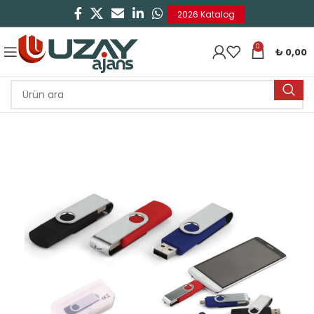
2026 Katalog
0
₺
0,00