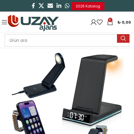
2026 Katalog
0
₺
0,00