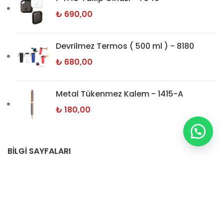
₺
690,00
Devrilmez Termos ( 500 ml ) - 8180
₺
680,00
Metal Tükenmez Kalem - 1415-A
₺
180,00
BİLGİ SAYFALARI
Hakkımızda
İletişim
Gizlilik Politikamız