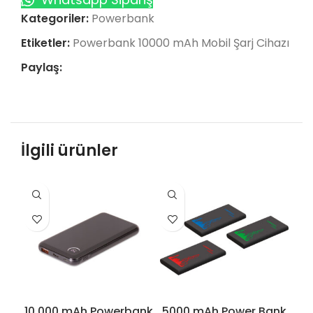
Kategoriler:
Powerbank
Etiketler:
Powerbank 10000 mAh Mobil Şarj Cihazı
Paylaş:
İlgili ürünler
10.000 mAh Powerbank
5000 mAh Power Bank
50