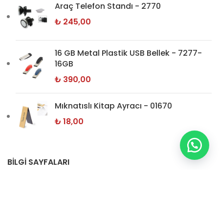
Araç Telefon Standı - 2770
₺
245,00
16 GB Metal Plastik USB Bellek - 7277-
16GB
₺
390,00
Mıknatıslı Kitap Ayracı - 01670
₺
18,00
BİLGİ SAYFALARI
Hakkımızda
İletişim
Gizlilik Politikamız