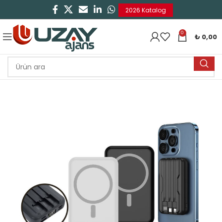
2026 Katalog
0
₺
0,00