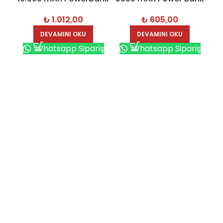
Mobil Şarj Cihazı –
Mobil Şarj Cihazı –
₺
1.012,00
₺
605,00
7418
7456
DEVAMINI OKU
DEVAMINI OKU
Whatsapp Sipariş
Whatsapp Sipariş